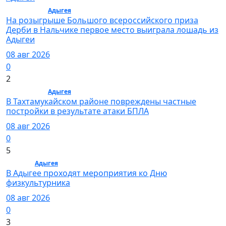
Общество /
Адыгея
/ Общество
На розыгрыше Большого всероссийского приза
Дерби в Нальчике первое место выиграла лошадь из
Адыгеи
08 авг 2026
0
2
Общество /
Адыгея
/ Общество
В Тахтамукайском районе повреждены частные
постройки в результате атаки БПЛА
08 авг 2026
0
5
Спорт /
Адыгея
/ Спорт
В Адыгее проходят мероприятия ко Дню
физкультурника
08 авг 2026
0
3