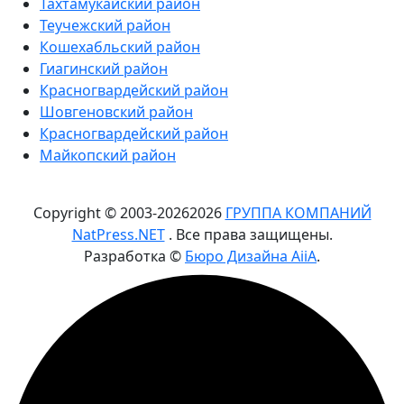
Тахтамукайский район
Теучежский район
Кошехабльский район
Гиагинский район
Красногвардейский район
Шовгеновский район
Красногвардейский район
Майкопский район
Copyright © 2003-
2026
2026
ГРУППА КОМПАНИЙ
NatPress.NET
. Все права защищены.
Разработка ©
Бюро Дизайна AiiA
.