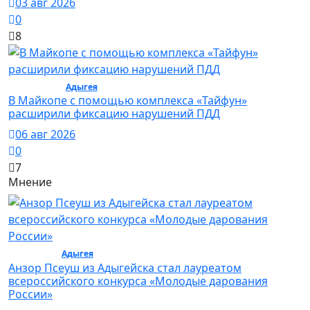
03 авг 2026
0
8
Общество /
Адыгея
/ Общество
В Майкопе с помощью комплекса «Тайфун»
расширили фиксацию нарушений ПДД
06 авг 2026
0
7
Мнение
Культура /
Адыгея
/ Культура
Анзор Псеуш из Адыгейска стал лауреатом
всероссийского конкурса «Молодые дарования
России»