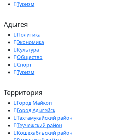
Туризм
Адыгея
Политика
Экономика
Культура
Общество
Спорт
Туризм
Территория
Город Майкоп
Город Адыгейск
Тахтамукайский район
Теучежский район
Кошехабльский район