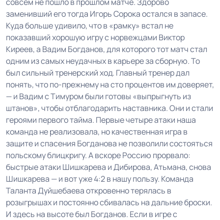
совсем не пошло в прошлом матче. Здорово
заменивший его тогда Игорь Сорока остался в запасе.
Куда больше удивило, что в «рамку» встал не
показавший хорошую игру с норвежцами Виктор
Киреев, а Вадим Богданов, для которого тот матч стал
одним из самых неудачных в карьере за сборную. То
был сильный тренерский ход. Главный тренер дал
понять, что по-прежнему на сто процентов им доверяет,
— и Вадим с Тимуром были готовы «выпрыгнуть из
штанов», чтобы отблагодарить наставника. Они и стали
героями первого тайма. Первые четыре атаки наша
команда не реализовала, но качественная игра в
защите и спасения Богданова не позволили состояться
польскому блицкригу. А вскоре Россию прорвало:
быстрые атаки Шишкарева и Дибирова, Атьмана, снова
Шишкарева — и вот уже 4:2 в нашу пользу. Команда
Таланта Дуйшебаева откровенно терялась в
розыгрышах и постоянно сбивалась на дальние броски.
И здесь на высоте был Богданов. Если в игре с