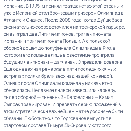
Испанию. В 1995-м принял гражданство этой страны и
уже с Испанией стал бронзовым призером Олимпиад в
Атланте и Сиднее. После 2008 года, когда Дуйшебаев
окончательно сосредоточился на тренерской карьере,
он выиграл две Лиги чемпионов, три чемпионата
Испании и три чемпионата Польши. А с польской
сборной дошел до полуфинала Олимпиады в Рио, в
котором его команда лишь в овертайме проиграла
будущим чемпионам — датчанам. Оправдали доверие
Еще одна важная ремарка: в пяти последних очных
встречах поляки брали верх над нашей командой.
Однако после Олимпиады команда у них заметно
обновилась. Недавние лидеры завершили карьеру,
лидер сборной — линейный «Барселоны» — Камил
Сыпрак травмирован. И прервать серию поражений в
этом стратегически важнейшем матче россияне были
обязаны. Любопытно, что Торгованов выпустил в
стартовом составе Тимура Дибирова, у которого