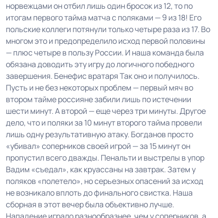
норвежцами он отбил лишь один бросок из 12, то по
итогам первого тайма матча с поляками — 9 из 18! Его
польские коллеги потянули только четыре раза из 17. Во
многом это и предопределило исход первой половины
— плюс четыре в пользу России. И наша команда была
обязана доводить эту игру до логичного победного
завершения. Бенефис вратаря Так оно и получилось.
Пусть и не без некоторых проблем — первый мяч во
втором тайме россияне забили лишь по истечении
шести минут. А второй — еще через три минуты. Другое
дело, что и поляки за 10 минут второго тайма провели
лишь одну результативную атаку. Богданов просто
«убивал» соперников своей игрой — за 15 минут он
пропустил всего дважды. Пенальти и выстрелы в упор
Вадим «съедал», как круассаны на завтрак. Затем у
поляков «полетело», но серьезных опасений за исход
не возникало вплоть до финального свистка. Наша
сборная в этот вечер была объективно лучше.
Нападение играло разнообразнее, чем у соперников, а