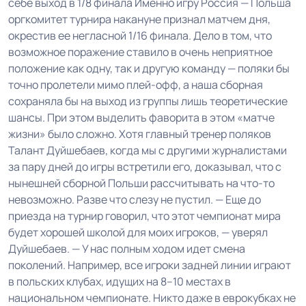
себе выход в 1/8 финала Именно игру Россия — Польша
оргкомитет турнира накануне признал матчем дня,
окрестив ее негласной 1/16 финала. Дело в том, что
возможное поражение ставило в очень неприятное
положение как одну, так и другую команду — поляки бы
точно пролетели мимо плей-офф, а наша сборная
сохраняла бы на выход из группы лишь теоретические
шансы. При этом выделить фаворита в этом «матче
жизни» было сложно. Хотя главный тренер поляков
Талант Дуйшебаев, когда мы с другими журналистами
за пару дней до игры встретили его, доказывал, что с
нынешней сборной Польши рассчитывать на что-то
невозможно. Разве что слезу не пустил. — Еще до
приезда на турнир говорил, что этот чемпионат мира
будет хорошей школой для моих игроков, — уверял
Дуйшебаев. — У нас полным ходом идет смена
поколений. Например, все игроки задней линии играют
в польских клубах, идущих на 8–10 местах в
национальном чемпионате. Никто даже в еврокубках не