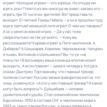
играет. Молодые игроки — это хорошо. Но откуда им
взять опыт? Никто из них никогда не знает, каково это —
играть при 10 тысячах зрителей. Вот представьте,
выходит 21-летний Томаш Гебала — а он в прошлом году
еще в третьей немецкой лиге играл! О чем мы говорим?
А он у меня основной игрок. — Да у нас тоже
сверхопытных не так уж много. — Кому вы
рассказываете! Киреев играет в Лиге чемпионов. А
Дибиров? А Шишкарев, Ковалев, Черноиванов, Чипурин,
Атьман, Житников и Шельменко? Вы-то уж «не
плачьте»! В восьмерку ваша команда вполне может
выходить. А если повезет — даже в четверку. Когда я
сказал Дмитрию Торгованову, что главный тренер
поляков считает Россию явным фаворитом матча, тот
лишь усмехнулся: «А кто у них главный тренер? И какие
могут быть вопросы?» Дуйшебаев — человек
удивительной судьбы. Стал олимпийским чемпионом
Барселоны-1992 в составе СНГ и чемпионом мира в
1993-м, представляя Россию, а затем переехал в