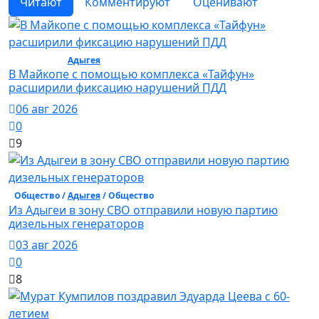
Читают
Комментируют
Оценивают
Общество /
Адыгея
/ Общество
В Майкопе с помощью комплекса «Тайфун»
расширили фиксацию нарушений ПДД
06 авг 2026
0
9
Общество /
Адыгея
/ Общество
Из Адыгеи в зону СВО отправили новую партию
дизельных генераторов
03 авг 2026
0
8