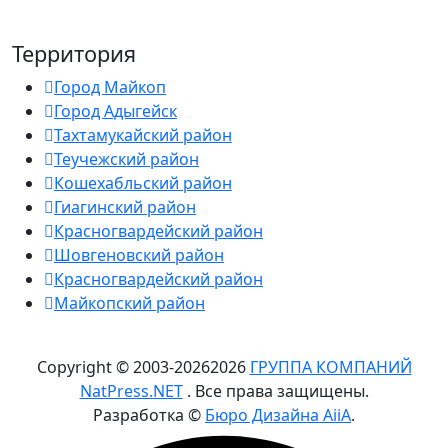
Территория
Город Майкоп
Город Адыгейск
Тахтамукайский район
Теучежский район
Кошехабльский район
Гиагинский район
Красногвардейский район
Шовгеновский район
Красногвардейский район
Майкопский район
Copyright © 2003-
2026
2026
ГРУППА КОМПАНИЙ
NatPress.NET
. Все права защищены.
Разработка ©
Бюро Дизайна AiiA
.