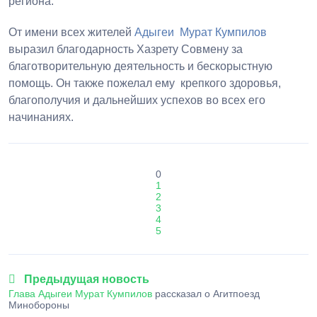
региона.
От имени всех жителей
Адыгеи
Мурат Кумпилов
выразил благодарность Хазрету Совмену за
благотворительную деятельность и бескорыстную
помощь. Он также пожелал ему
крепкого здоровья,
благополучия и дальнейших успехов во всех его
начинаниях.
0
1
2
3
4
5
Предыдущая новость
Глава Адыгеи
Мурат Кумпилов
рассказал о Агитпоезд
Минобороны