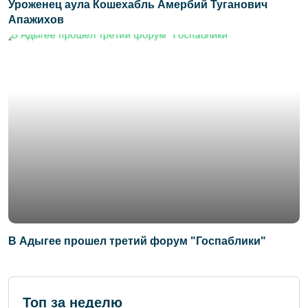
Уроженец аула Кошехабль Амербий Туганович
Апажихов
В Адыгее прошел третий форум "Госпаблики"
Топ за неделю