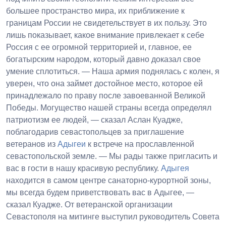
большее пространство мира, их приближение к
границам России не свидетельствует в их пользу. Это
лишь показывает, какое внимание привлекает к себе
Россия с ее огромной территорией и, главное, ее
богатырским народом, который давно доказал свое
умение сплотиться. — Наша армия поднялась с колен, я
уверен, что она займет достойное место, которое ей
принадлежало по праву после завоеванной Великой
Победы. Могущество нашей страны всегда определял
патриотизм ее людей, — сказал Аслан Куадже,
поблагодарив севастопольцев за приглашение
ветеранов из
Адыгеи
к встрече на прославленной
севастопольской земле. — Мы рады также пригласить и
вас в гости в нашу красивую республику.
Адыгея
находится в самом центре санаторно-курортной зоны,
мы всегда будем приветствовать вас в Адыгее, —
сказал Куадже. От ветеранской организации
Севастополя на митинге выступил руководитель Совета