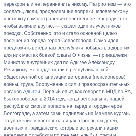
перекроить и не переиначить никому. Патриотизм — это
солдаты, люди, преодолевшие вопреки человеческому
инстинкту самосохранения собственное «я» ради того,
чтобы выжили другие, — сказал один из участников
поездки. Собственно, это и стало основной целью
посещения города-героя Севастополя. Сама идея —
предложить ветеранам республики побывать в дорогих
для них местах боевой славы Отчизны — принадлежит
Министру внутренних дел по Адыгее Александру
Речицкому. Ее поддержали в республиканской
общественной организации ветеранов (пенсионеров)
войны, труда, Вооруженных сил и правоохранительных
органов
Адыгеи
. Первый опыт, как говорят в МВД по РА,
был опробован в 2014 году, когда ветераны из нашей
республики смогли попасть на парад в городе-герое
Волгограде, а затем сами поднялись на Мамаев курган.
То уважение и восторг на лицах взрослых и детей,
военных и гражданских, которые встречали наших
ветеранов с глубоким почтением, улыбки, стихи и