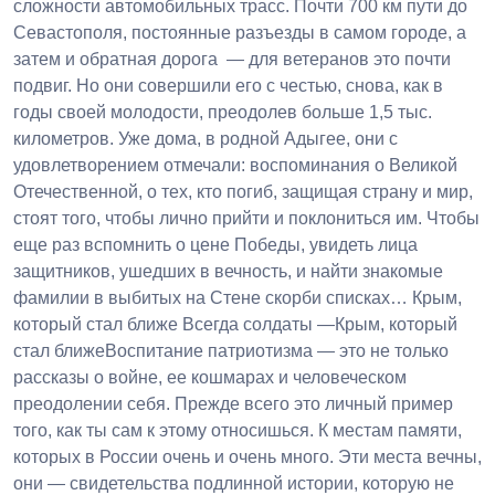
сложности автомобильных трасс. Почти 700 км пути до
Севастополя, постоянные разъезды в самом городе, а
затем и обратная дорога — для ветеранов это почти
подвиг. Но они совершили его с честью, снова, как в
годы своей молодости, преодолев больше 1,5 тыс.
километров. Уже дома, в родной Адыгее, они с
удовлетворением отмечали: воспоминания о Великой
Отечественной, о тех, кто погиб, защищая страну и мир,
стоят того, чтобы лично прийти и поклониться им. Чтобы
еще раз вспомнить о цене Победы, увидеть лица
защитников, ушедших в вечность, и найти знакомые
фамилии в выбитых на Стене скорби списках… Крым,
который стал ближе Всегда солдаты —Крым, который
стал ближеВоспитание патриотизма — это не только
рассказы о войне, ее кошмарах и человеческом
преодолении себя. Прежде всего это личный пример
того, как ты сам к этому относишься. К местам памяти,
которых в России очень и очень много. Эти места вечны,
они — свидетельства подлинной истории, которую не