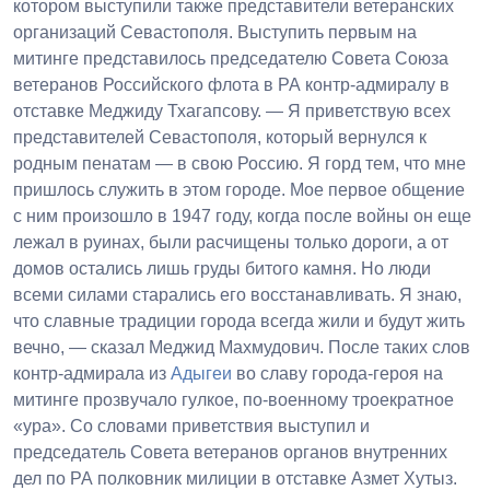
котором выступили также представители ветеранских
организаций Севастополя. Выступить первым на
митинге представилось председателю Совета Союза
ветеранов Российского флота в РА контр-адмиралу в
отставке Меджиду Тхагапсову. — Я приветствую всех
представителей Севастополя, который вернулся к
родным пенатам — в свою Россию. Я горд тем, что мне
пришлось служить в этом городе. Мое первое общение
с ним произошло в 1947 году, когда после войны он еще
лежал в руинах, были расчищены только дороги, а от
домов остались лишь груды битого камня. Но люди
всеми силами старались его восстанавливать. Я знаю,
что славные традиции города всегда жили и будут жить
вечно, — сказал Меджид Махмудович. После таких слов
контр-адмирала из
Адыгеи
во славу города-героя на
митинге прозвучало гулкое, по-военному троекратное
«ура». Со словами приветствия выступил и
председатель Совета ветеранов органов внутренних
дел по РА полковник милиции в отставке Азмет Хутыз.