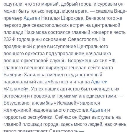
ощутили, что это мирный, добрый город, и суровым он
может быть только перед лицом врага, — сказала Вице-
премьер
Адыгеи
Наталья Широкова. Вечером того же
первого дня севастопольских встреч на центральной
площади Нахимова состоялся главный концерт в честь
232-й годовщины основания Севастополя. На
праздничной сцене выступление Центрального
военного оркестра под управлением начальника
военно-оркестровой службы Вооруженных сил РФ,
главного военного дирижера генерал-лейтенанта
Валерия Халилова сменил государственный
национальный ансамбль песни и танца
Адыгеи
«Исламей». Успех наших артистов был очевиден, их
встречали и провожали громкими аплодисментами. —
Безусловно, ансамбль «Исламей» является
жемчужиной национального искусства
Адыгеи
и
гордостью республики. Сейчас он будет выступать на
главной площади города, здесь много людей, нас очень
тепло приветствуют. Севастополь —