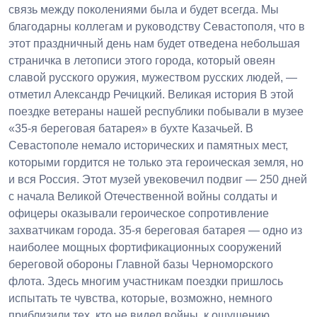
связь между поколениями была и будет всегда. Мы
благодарны коллегам и руководству Севастополя, что в
этот праздничный день нам будет отведена небольшая
страничка в летописи этого города, который овеян
славой русского оружия, мужеством русских людей, —
отметил Александр Речицкий. Великая история В этой
поездке ветераны нашей республики побывали в музее
«35-я береговая батарея» в бухте Казачьей. В
Севастополе немало исторических и памятных мест,
которыми гордится не только эта героическая земля, но
и вся Россия. Этот музей увековечил подвиг — 250 дней
с начала Великой Отечественной войны солдаты и
офицеры оказывали героическое сопротивление
захватчикам города. 35-я береговая батарея — одно из
наиболее мощных фортификационных сооружений
береговой обороны Главной базы Черноморского
флота. Здесь многим участникам поездки пришлось
испытать те чувства, которые, возможно, немного
приблизили тех, кто не видел войны, к ощущению