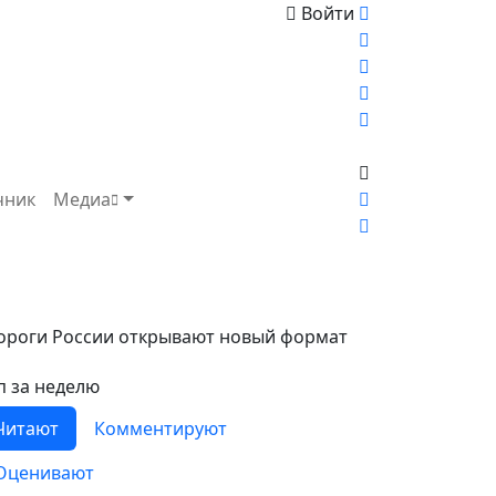
Войти
чник
Медиа
ороги России открывают новый формат
п за неделю
Читают
Комментируют
Оценивают