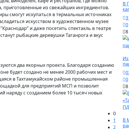
ов, виноделен, кафе и ресторанов, где можно
В 
, приготовленные из свежайших ингредиентов.
ка
жиры смогут искупаться в термальных источниках
3
асладиться искусством в художественном музее
0
у "Краснодар” и даже посетить спектакль в театре
8
станут рыбацкие деревушки Таганрога и вкус
О
Из
па
лизуются два якорных проекта. Благодаря созданию
оне будет создано не менее 2000 рабочих мест и
0
щаяся в Тахтамукайском районе промышленная
0
площадкой для предприятий МСП и позволит
8
ий наряду с созданием более 10 тысяч новых
0
О
В 
1
ра
2