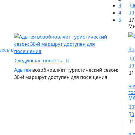
3
0
4
0
5
7
Мн
О
В 
0
Следуюшая новость
0
Адыгея
возобновляет туристический сезон:
1
30-й маршрут доступен для посещения
О
В 
го
МФ
0
0
1
О