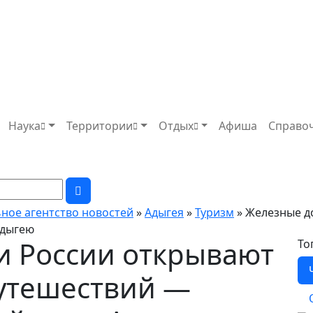
Наука
Территории
Отдых
Афиша
Справо
ьное агентство новостей
»
Адыгея
»
Туризм
» Железные д
Адыгею
и России открывают
То
утешествий —