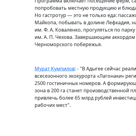
Программа включает посещение ферм, сад
попробовать местную продукцию и блюда
Но гастротур — это не только еда: пасса
Майкопа, побывать в долине Лефкадия, н
им. Ф. А. Коваленко, прогуляться по парк
им. А. П. Чехова. Завершающим аккордом 
Черноморского побережья.
Мурат Кумпилов
: - "В Адыгее сейчас реа
всесезонного экокурорта «Лагонаки» реги
2500 гостиничных номеров. А формирую
зона в 200 га станет производственной 
привлечь более 65 млрд рублей инвестиц
рабочих мест".