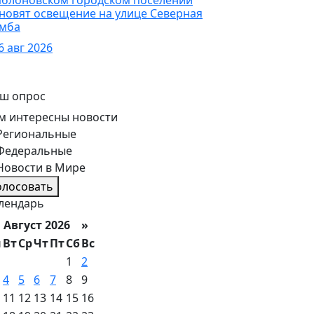
Яблоновском городском поселении
новят освещение на улице Северная
мба
6 авг 2026
ш опрос
м интересны новости
Региональные
Федеральные
Новости в Мире
олосовать
лендарь
вгуст 2026 »
н
Вт
Ср
Чт
Пт
Сб
Вс
1
2
4
5
6
7
8
9
11
12
13
14
15
16