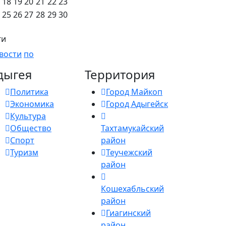
18
19
20
21
22
23
25
26
27
28
29
30
ги
вости
по
дыгея
Территория
Политика
Город Майкоп
Экономика
Город Адыгейск
Культура
Общество
Тахтамукайский
Спорт
район
Туризм
Теучежский
район
Кошехабльский
район
Гиагинский
район