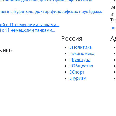
17
24
венный деятель, доктор философских наук Едыдж
31
Те
но
 с 11 немецкими танками...
Россия
А
Политика
s.NET»
Экономика
Культура
Общество
Спорт
Туризм