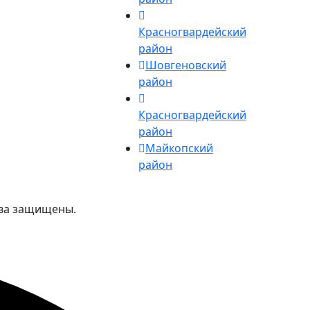
Красногвардейский
район
Шовгеновский
район
Красногвардейский
район
Майкопский
район
ава защищены.