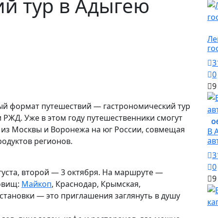
й тур в Адыгею
О
Ле
го
3
0
9
ый формат путешествий — гастрономический тур
 РЖД. Уже в этом году путешественники смогут
О
из Москвы и Воронежа на юг России, совмещая
В 
ав
родуктов регионов.
3
0
густа, второй — 3 октября. На маршруте —
9
овищ:
Майкоп
, Краснодар, Крымская,
остановки — это приглашения заглянуть в душу
О