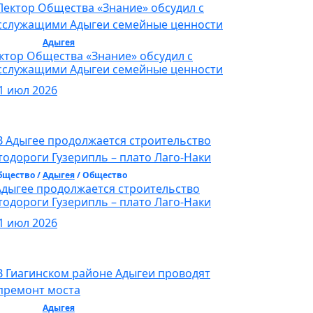
бщество /
Адыгея
/ Общество
ктор Общества «Знание» обсудил с
сслужащими Адыгеи семейные ценности
1 июл 2026
бщество /
Адыгея
/ Общество
Адыгее продолжается строительство
тодороги Гузерипль – плато Лаго-Наки
1 июл 2026
бщество /
Адыгея
/ Общество