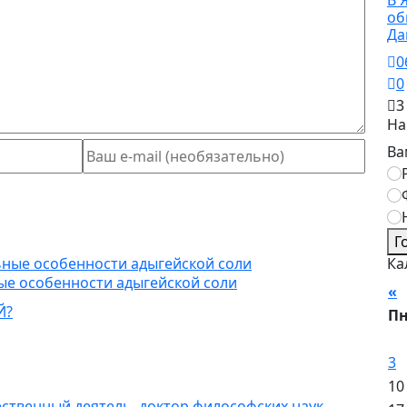
В 
об
Да
0
0
3
На
Ва
Г
Ка
ые особенности адыгейской соли
«
А
П
3
10