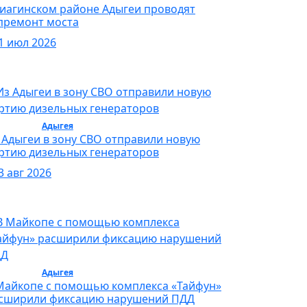
Гиагинском районе Адыгеи проводят
премонт моста
1 июл 2026
бщество /
Адыгея
/ Общество
 Адыгеи в зону СВО отправили новую
ртию дизельных генераторов
3 авг 2026
бщество /
Адыгея
/ Общество
Майкопе с помощью комплекса «Тайфун»
сширили фиксацию нарушений ПДД