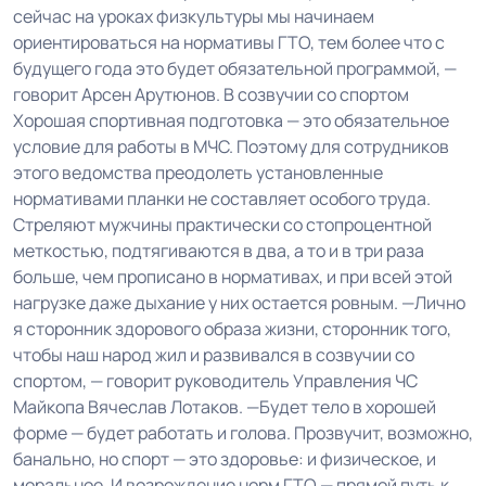
сейчас на уроках физкультуры мы начинаем
ориентироваться на нормативы ГТО, тем более что с
будущего года это будет обязательной программой, —
говорит Арсен Арутюнов. В созвучии со спортом
Хорошая спортивная подготовка — это обязательное
условие для работы в МЧС. Поэтому для сотрудников
этого ведомства преодолеть установленные
нормативами планки не составляет особого труда.
Стреляют мужчины практически со стопроцентной
меткостью, подтягиваются в два, а то и в три раза
больше, чем прописано в нормативах, и при всей этой
нагрузке даже дыхание у них остается ровным. —Лично
я сторонник здорового образа жизни, сторонник того,
чтобы наш народ жил и развивался в созвучии со
спортом, — говорит руководитель Управления ЧС
Майкопа Вячеслав Лотаков. —Будет тело в хорошей
форме — будет работать и голова. Прозвучит, возможно,
банально, но спорт — это здоровье: и физическое, и
моральное. И возрождение норм ГТО — прямой путь к