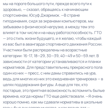
мы на пороге большого пути, прежде всего пути к
здоровью, — сказал, обращаясь к начинающим
спортсменам, Юсуф Джаримок. —В стране
гиподинамия, сидя за экранами компьютеров, мы
забываем о физической нагрузке, а между тем это
влияет в том числе и на нашу работоспособность. ГТО
— это стиль жизни будущего, и я желаю, чтобы каждый
из вас был в авангарде спортивного движения России.
Участники были распределены на возрастные
категории: 16-17, 18—29, 30—39, 40—49 и 50—59 лет. В
зависимости от категории устанавливаются и планки
нормативов. Для представительниц прекрасного пола
один из них — пресс, с ним дамы справились на ура,
ведь для многих из них это ежедневная тренировка — в
целях поддержания фигуры. А еще для тех, кто
постарше, это приятная возможность вспомнить былые
времена, когда нормы ГТО еще действовали. —Я очень
хорошо помню, как мы сдавали нормативы в школьные
годы: был дух соперничества, и как результат —