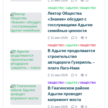
31 июл 2026
0
12
ОБЩЕСТВО /
АДЫГЕЯ
/ ОБЩЕСТВО
Лектор Общества
«Знание» обсудил с
госслужащими Адыгеи
семейные ценности
31 июл 2026
0
9
ОБЩЕСТВО /
АДЫГЕЯ
/ ОБЩЕСТВО
В Адыгее продолжается
строительство
автодороги Гузерипль –
плато Лаго-Наки
31 июл 2026
0
9
ОБЩЕСТВО /
АДЫГЕЯ
/ ОБЩЕСТВО
В Гиагинском районе
Адыгеи проводят
капремонт моста
31 июл 2026
0
8