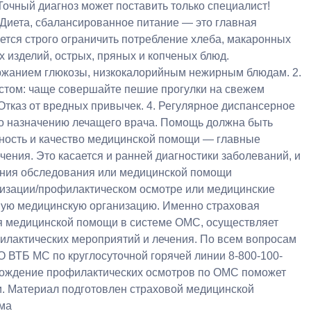
очный диагноз может поставить только специалист!
 Диета, сбалансированное питание — это главная
тся строго ограничить потребление хлеба, макаронных
х изделий, острых, пряных и копченых блюд.
ержанием глюкозы, низкокалорийным нежирным блюдам. 2.
астом: чаще совершайте пешие прогулки на свежем
 Отказ от вредных привычек. 4. Регулярное диспансерное
по назначению лечащего врача. Помощь должна быть
ность и качество медицинской помощи — главные
ения. Это касается и ранней диагностики заболеваний, и
дания обследования или медицинской помощи
ризации/профилактическом осмотре или медицинские
овую медицинскую организацию. Именно страховая
я медицинской помощи в системе ОМС, осуществляет
илактических мероприятий и лечения. По всем вопросам
 ВТБ МС по круглосуточной горячей линии 8-800-100-
охождение профилактических осмотров по ОМС поможет
и. Материал подготовлен страховой медицинской
ма