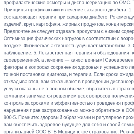
профилактические осмотры и диспансеризацию по ОМС. Т
Принципы профилактики и лечение сахарного диабета: 1.
составляющая терапии при сахарном диабете. Рекомендуе
изделий, круп, картофеля, жирных продуктов, кондитерски
Предпочтение следует отдавать продуктам с низким сод
Оптимизация физических нагрузок в соответствии с возр
воздухе. Физическая активность улучшает метаболизм. 3.
наблюдение. 5. Лекарственная терапия и обследования 
своевременной, а лечение — качественным! Своевремен
факторы в вопросах сохранения здоровья и успешного леч
точной постановки диагноза, и терапии. Если сроки ожи
откладываются, вам отказывают в проведении диспансе
услуги оказаны не в полном объеме, обратитесь в страх
компания занимается решением всех вопросов получени
контроль за сроками и эффективностью проведения проф
нарушения прав застрахованных можно обратиться в ООО
800-5. Помните: здоровый образ жизни и регулярное пр
вам обеспечить здоровое будущее для себя и своей семь
организацией ООО ВТБ Медицинское страхование. Рекла