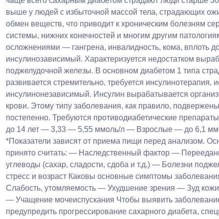
чаще всего сахарным диабетом страдают люди старше 30 л
выше у людей с избыточной массой тела, страдающих ожи
обмен веществ, что приводит к хроническим болезням се
системы, нижних конечностей и многим другим патология
осложнени­ями — гангрена, инвалидность, кома, вплоть д
инсулинозависимый. Характеризуется недостатком выра
поджелудочной железы. В основном диабетом 1 типа стра
развивается стремительно, требуется инсулинотерапия, 
инсулинонезависимый. Инсулин вырабатывается организмо
крови. Этому типу заболевания, как правило, подвержены
постепенно. Требуются противодиабетические препараты
до 14 лет — 3,33 — 5,55 ммоль/л — Взрослые — до 6,1 
*Показатели зависят от приема пищи перед анализом. О
принято считать: — Наследственный фактор — Переедан
углеводы (сахар, сладости, сдоба и т.д.) — Болезни п
стресс и возраст Каковы основные симптомы заболевани
Слабость, утомляемость — Ухудшение зрения — Зуд кожи
— Учащение мочеиспускания Чтобы выявить заболевание
предупредить прогрессирование сахарного диабета, спе