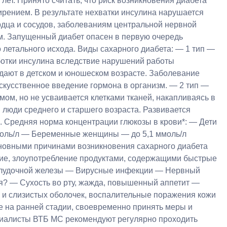
ет. Принято считать, что риск возникновения диабета
рением. В результате нехватки инсулина нарушается
рдца и сосудов, заболеваниям центральной нервной
м. Запущенный диабет опасен в первую очередь
о летального исхода. Виды сахарного диабета: — 1 тип —
ботки инсулина вследствие нарушений работы
дают в детском и юношеском возрасте. Заболевание
искусственное введение гормона в организм. — 2 тип —
м, но не усваивается клетками тканей, накапливаясь в
 люди среднего и старшего возраста. Развивается
. Средняя норма концентрации глюкозы в крови*: — Дети
ммоль/л — Беременные женщины — до 5,1 ммоль/л
сновными причинами возникновения сахарного диабета
ие, злоупотребление продуктами, содержащими быстрые
оджелудочной железы — Вирусные инфекции — Нервный
я? — Сухость во рту, жажда, повышенный аппетит —
 и слизистых оболочек, воспалительные поражения кожи
 на ранней стадии, своевременно принять меры и
циалисты ВТБ МС рекомендуют регулярно проходить