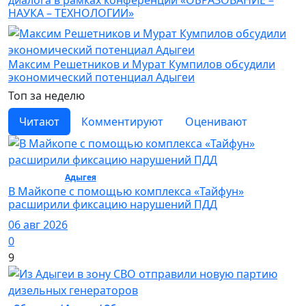
диалога в рамках конференции «ОБРАЗОВАНИЕ –
НАУКА – ТЕХНОЛОГИИ»
Максим Решетников и Мурат Кумпилов обсудили
экономический потенциал Адыгеи
Топ за неделю
Читают
Комментируют
Оценивают
Общество /
Адыгея
/ Общество
В Майкопе с помощью комплекса «Тайфун»
расширили фиксацию нарушений ПДД
06 авг 2026
0
9