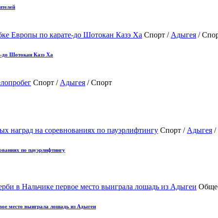
ителей
Спорт /
Адыгея
/ Спо
е-до Шотокан Казэ Ха
Спорт /
Адыгея
/ Спорт
Спорт /
Адыгея
/
ованиях по пауэрлифтингу
Обще
вое место выиграла лошадь из Адыгеи