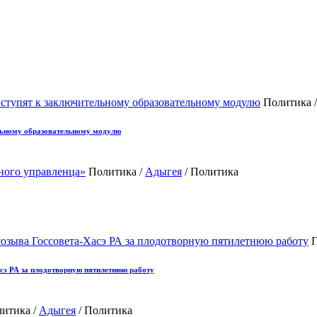
Политика 
льному образовательному модулю
Политика /
Адыгея
/ Политика
П
сэ РА за плодотворную пятилетнюю работу
итика /
Адыгея
/ Политика