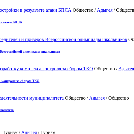
Общество /
Адыгея
/ Общест
те атаки БПЛА
Об
в Всероссийской олимпиады школьников
Общество /
Адыгея
а контроля за сбором ТКО
Общество /
Адыгея
/ Общество
ипалитета
Туризм /
Адыгея
/ Туризм