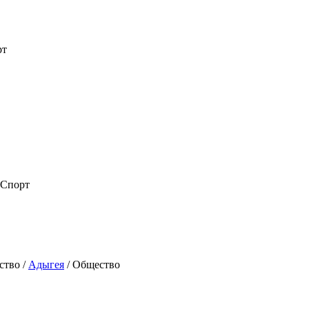
рт
 Спорт
ство /
Адыгея
/ Общество