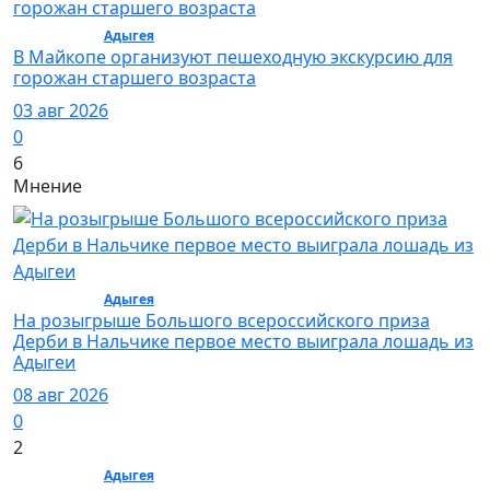
Общество /
Адыгея
/ Общество
В Майкопе организуют пешеходную экскурсию для
горожан старшего возраста
03 авг 2026
0
6
Мнение
Общество /
Адыгея
/ Общество
На розыгрыше Большого всероссийского приза
Дерби в Нальчике первое место выиграла лошадь из
Адыгеи
08 авг 2026
0
2
Общество /
Адыгея
/ Общество