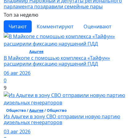
Владимир Нарожный и депутаты регионального
парламента поздравили семейные пары
Топ за неделю
Читают
Комментируют
Оценивают
Общество /
Адыгея
/ Общество
В Майкопе с помощью комплекса «Тайфун»
расширили фиксацию нарушений ПДД
06 авг 2026
0
9
Общество /
Адыгея
/ Общество
Из Адыгеи в зону СВО отправили новую партию
дизельных генераторов
03 авг 2026