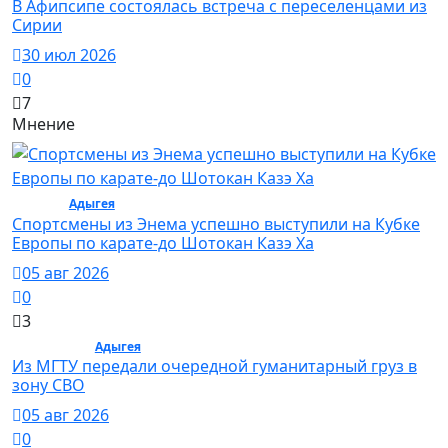
В Афипсипе состоялась встреча с переселенцами из
Сирии
30 июл 2026
0
7
Мнение
Спорт /
Адыгея
/ Спорт
Спортсмены из Энема успешно выступили на Кубке
Европы по карате-до Шотокан Казэ Ха
05 авг 2026
0
3
Общество /
Адыгея
/ Общество
Из МГТУ передали очередной гуманитарный груз в
зону СВО
05 авг 2026
0