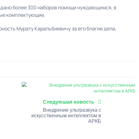
здано более 300 наборов помощи нуждающимся, в
вые комплектующие.
ность Мурату Каральбиевичу за его благие дела,
0
1
2
3
4
5
Следуюшая новость
Внедрение ультразвука с
искусственным интеллектом в
АРКБ