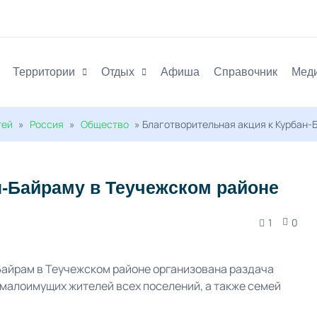
Территории
Отдых
Афиша
Справочник
Мед
тей
»
Россия
»
Общество
» Благотворительная акция к Курбан-
н-Байраму в Теучежском районе
1
0
Байрам в Теучежском районе организована раздача
 малоимущих жителей всех поселений, а также семей