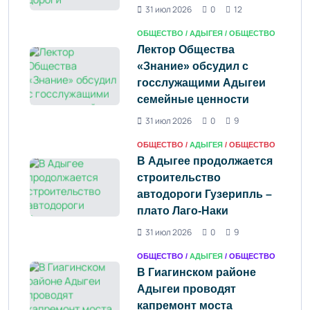
31 июл 2026
0
12
ОБЩЕСТВО /
АДЫГЕЯ
/ ОБЩЕСТВО
Лектор Общества
«Знание» обсудил с
госслужащими Адыгеи
семейные ценности
31 июл 2026
0
9
ОБЩЕСТВО /
АДЫГЕЯ
/ ОБЩЕСТВО
В Адыгее продолжается
строительство
автодороги Гузерипль –
плато Лаго-Наки
31 июл 2026
0
9
ОБЩЕСТВО /
АДЫГЕЯ
/ ОБЩЕСТВО
В Гиагинском районе
Адыгеи проводят
капремонт моста