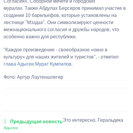
Согласия», Соборной мечети и городских
муралах. Также Абдулах Берсиров принимал участие в
создании 10 барельефов, которые установлены на
лестнице "Мэздах". Они символизируют ценности
межнационального согласия и дружбы народов, что
особенно важно для республики.
"Каждое произведение - своеобразное «окно в
культуру» для наших жителей и туристов", - отметил
глава Адыгеи
Мурат Кумпилов
.
Фото: Артур Лаутеншлегер
1
2
3
4
5
Это интересно. Геральдика
Предыдущая новость
Адыгеи