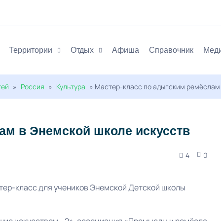
Территории
Отдых
Афиша
Справочник
Мед
тей
»
Россия
»
Культура
» Мастер-класс по адыгским ремёслам
ам в Энемской школе искусств
4
0
тер-класс для учеников Энемской Детской школы