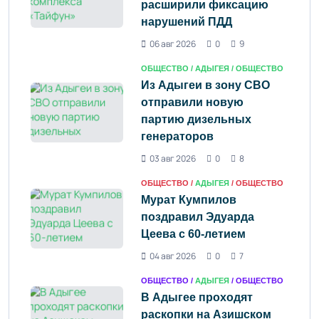
расширили фиксацию
нарушений ПДД
06 авг 2026
0
9
ОБЩЕСТВО /
АДЫГЕЯ
/ ОБЩЕСТВО
Из Адыгеи в зону СВО
отправили новую
партию дизельных
генераторов
03 авг 2026
0
8
ОБЩЕСТВО /
АДЫГЕЯ
/ ОБЩЕСТВО
Мурат Кумпилов
поздравил Эдуарда
Цеева с 60-летием
04 авг 2026
0
7
ОБЩЕСТВО /
АДЫГЕЯ
/ ОБЩЕСТВО
В Адыгее проходят
раскопки на Азишском