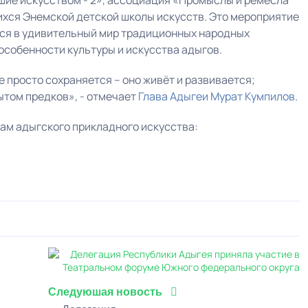
вшие искусством - 2», ассоциация «Промыслы и ремёсла
ихся Энемской детской школы искусств. Это мероприятие
ся в удивительный мир традиционных народных
собенности культуры и искусства адыгов.
 просто сохраняется – оно живёт и развивается;
ытом предков», - отмечает
Глава Адыгеи
Мурат Кумпилов
.
ам адыгского прикладного искусства:
0
1
2
3
4
5
Следуюшая новость