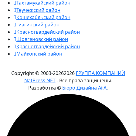
Тахтамукайский район
Теучежский район
Кошехабльский район
Гиагинский район
Красногвардейский район
Шовгеновский район
Красногвардейский район
Майкопский район
Copyright © 2003-
2026
2026
ГРУППА КОМПАНИЙ
NatPress.NET
. Все права защищены.
Разработка ©
Бюро Дизайна AiiA
.