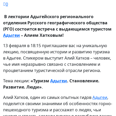
0
В лектории Адыгейского регионального
отделения
Русского географического общества
(РГО) состоится встреча с выдающимся туристом
Адыгеи
– Алием Хатковым!
13 февраля в 18:15 приглашаем вас на уникальную
лекцию, посвященную истории и развитию туризма
в Адыгее. Спикером выступит Алий Хатков – человек,
чье имя неразрывно связано с становлением и
процветанием туристической отрасли региона.
Тема лекции:
«Туризм
Адыгеи
. Становление.
Развитие. Люди»
.
Алий Хатков, один из самых опытных гидов
Адыгеи
,
поделится своими знаниями об особенностях горно-
пешеходного туризма и расскажет о людях, чьи
усилия и страсть сделали туризм в республике таким,