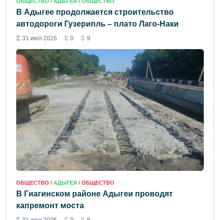
ОБЩЕСТВО /
АДЫГЕЯ
/ ОБЩЕСТВО
В Адыгее продолжается строительство
автодороги Гузерипль – плато Лаго-Наки
31 июл 2026
0
9
ОБЩЕСТВО /
АДЫГЕЯ
/ ОБЩЕСТВО
В Гиагинском районе Адыгеи проводят
капремонт моста