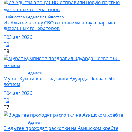
Общество /
Адыгея
/ Общество
Из Адыгеи в зону СВО отправили новую партию
дизельных генераторов
03 авг 2026
0
8
Общество /
Адыгея
/ Общество
Мурат Кумпилов поздравил Эдуарда Цеева с 60-
летием
04 авг 2026
0
7
Общество /
Адыгея
/ Общество
В Адыгее проходят раскопки на Азишском хребте