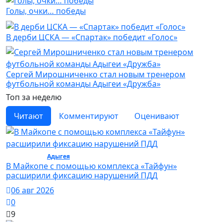
Голы, очки… победы
В дерби ЦСКА — «Спартак» победит «Голос»
Сергей Мирошниченко стал новым тренером
футбольной команды Адыгеи «Дружба»
Топ за неделю
Читают
Комментируют
Оценивают
Общество /
Адыгея
/ Общество
В Майкопе с помощью комплекса «Тайфун»
расширили фиксацию нарушений ПДД
06 авг 2026
0
9