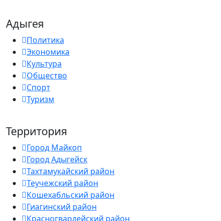
Адыгея
Политика
Экономика
Культура
Общество
Спорт
Туризм
Территория
Город Майкоп
Город Адыгейск
Тахтамукайский район
Теучежский район
Кошехабльский район
Гиагинский район
Красногвардейский район