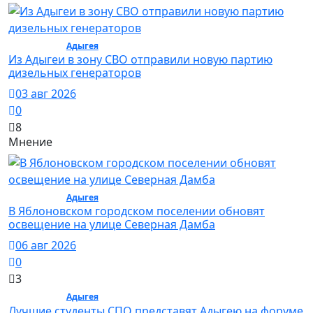
Общество /
Адыгея
/ Общество
Из Адыгеи в зону СВО отправили новую партию
дизельных генераторов
03 авг 2026
0
8
Мнение
Общество /
Адыгея
/ Общество
В Яблоновском городском поселении обновят
освещение на улице Северная Дамба
06 авг 2026
0
3
Общество /
Адыгея
/ Общество
Лучшие студенты СПО представят Адыгею на форуме