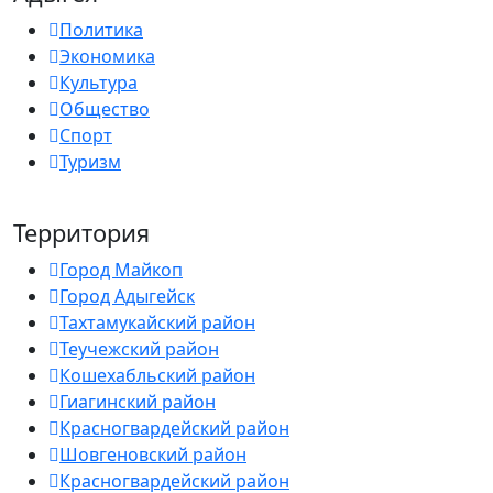
Политика
Экономика
Культура
Общество
Спорт
Туризм
Территория
Город Майкоп
Город Адыгейск
Тахтамукайский район
Теучежский район
Кошехабльский район
Гиагинский район
Красногвардейский район
Шовгеновский район
Красногвардейский район