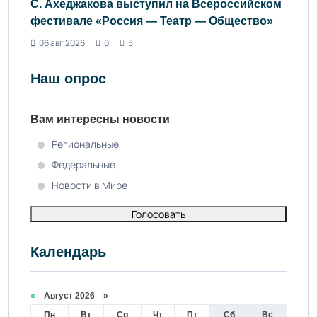
С. Ахеджакова выступил на Всероссийском
фестивале «Россия — Театр — Общество»
06 авг 2026
0
5
Наш опрос
Вам интересны новости
Региональные
Федеральные
Новости в Мире
Голосовать
Календарь
«
Август 2026 »
Пн
Вт
Ср
Чт
Пт
Сб
Вс