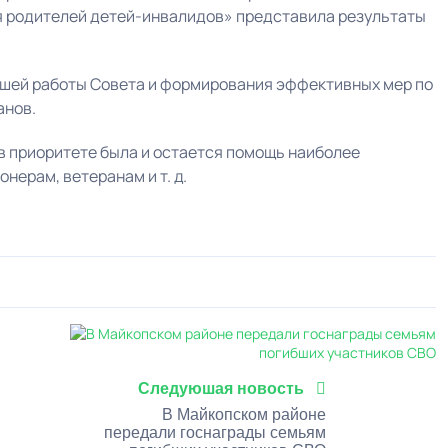
 родителей детей-инвалидов» представила результаты
шей работы Совета и формирования эффективных мер по
анов.
е в приоритете была и остается помощь наиболее
ерам, ветеранам и т. д.
0
1
2
3
4
5
Следуюшая новость
В Майкопском районе
передали госнаграды семьям