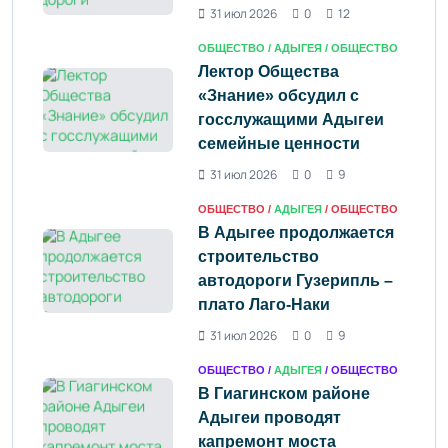
31 июл 2026
0
12
ОБЩЕСТВО /
АДЫГЕЯ
/ ОБЩЕСТВО
Лектор Общества
«Знание» обсудил с
госслужащими Адыгеи
семейные ценности
31 июл 2026
0
9
ОБЩЕСТВО /
АДЫГЕЯ
/ ОБЩЕСТВО
В Адыгее продолжается
строительство
автодороги Гузерипль –
плато Лаго-Наки
31 июл 2026
0
9
ОБЩЕСТВО /
АДЫГЕЯ
/ ОБЩЕСТВО
В Гиагинском районе
Адыгеи проводят
капремонт моста