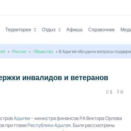
Территории
Отдых
Афиша
Справочник
Мед
тей
»
Россия
»
Общество
» В Адыгее обсудили вопросы поддерж
ержки инвалидов и ветеранов
5
0
истров
Адыгеи
– министра финансов РА Виктора Орлова
ов при главе
Республики Адыгея
. Были рассмотрены