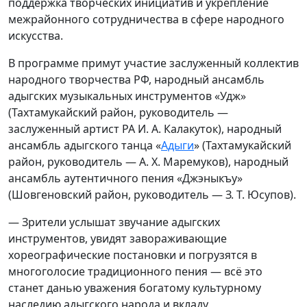
поддержка творческих инициатив и укрепление
межрайонного сотрудничества в сфере народного
искусства.
В программе примут участие заслуженный коллектив
народного творчества РФ, народный ансамбль
адыгских музыкальных инструментов «Удж»
(Тахтамукайский район, руководитель —
заслуженный артист РА И. А. Калакуток), народный
ансамбль адыгского танца «
Адыги
» (Тахтамукайский
район, руководитель — А. Х. Маремуков), народный
ансамбль аутентичного пения «Джэныкъу»
(Шовгеновский район, руководитель — З. Т. Юсупов).
— Зрители услышат звучание адыгских
инструментов, увидят завораживающие
хореографические постановки и погрузятся в
многоголосие традиционного пения — всё это
станет данью уважения богатому культурному
наследию адыгского народа и вкладу