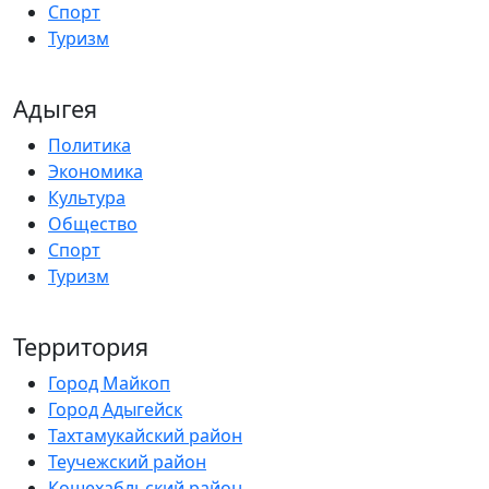
Спорт
Туризм
Адыгея
Политика
Экономика
Культура
Общество
Спорт
Туризм
Территория
Город Майкоп
Город Адыгейск
Тахтамукайский район
Теучежский район
Кошехабльский район