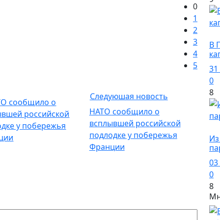
0
1
2
О
3
В 
4
ка
5
31
0
8
Следуюшая новость
НАТО сообщило о
всплывшей российской
О
подлодке у побережья
Из
Франции
па
03
0
8
Мн