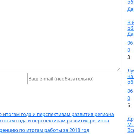
О
В 
об
Да
06
0
3
О
Лу
на
об
06
0
5
Ку
Др
итогам года и перспективам развития региона
М.
Вс