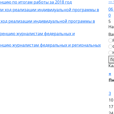
— 
нцию по итогам работы за 2018 год
06
0
и ход реализации индивидуальной программы в
5
На
Ва
енцию журналистам федеральных и региональных
Г
Ка
«
А
П
3
10
17
24