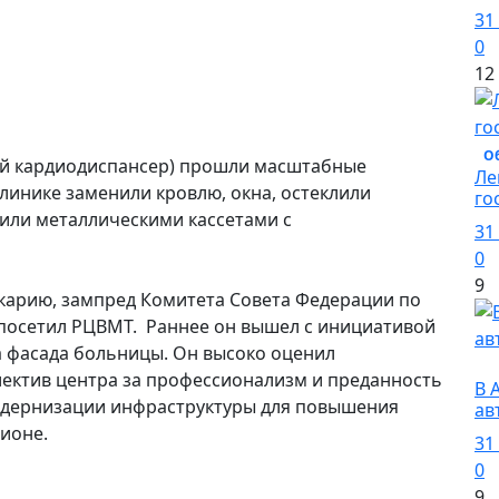
31
0
12
О
й кардиодиспансер) прошли масштабные
Ле
линике заменили кровлю, окна, остеклили
го
или металлическими кассетами с
31
0
9
лкарию, зампред Комитета Совета Федерации по
посетил РЦВМТ. Раннее он вышел с инициативой
а фасада больницы. Он высоко оценил
О
лектив центра за профессионализм и преданность
В 
модернизации инфраструктуры для повышения
ав
ионе.
31
0
9