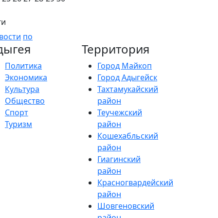
ги
вости
по
дыгея
Территория
Политика
Город Майкоп
Экономика
Город Адыгейск
Культура
Тахтамукайский
Общество
район
Спорт
Теучежский
Туризм
район
Кошехабльский
район
Гиагинский
район
Красногвардейский
район
Шовгеновский
район