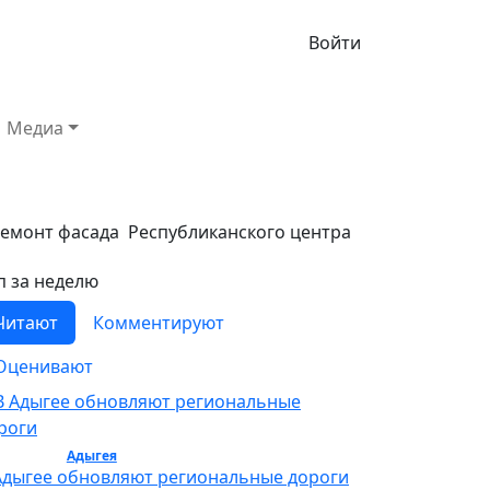
Войти
Медиа
емонт фасада Республиканского центра
п за неделю
Читают
Комментируют
Оценивают
бщество /
Адыгея
/ Общество
Адыгее обновляют региональные дороги