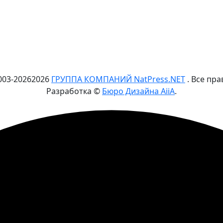
003-
2026
2026
ГРУППА КОМПАНИЙ NatPress.NET
. Все пр
Разработка ©
Бюро Дизайна AiiA
.