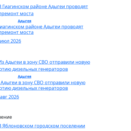
бщество /
Адыгея
/ Общество
Гиагинском районе Адыгеи проводят
премонт моста
 июл 2026
бщество /
Адыгея
/ Общество
 Адыгеи в зону СВО отправили новую
ртию дизельных генераторов
 авг 2026
ение