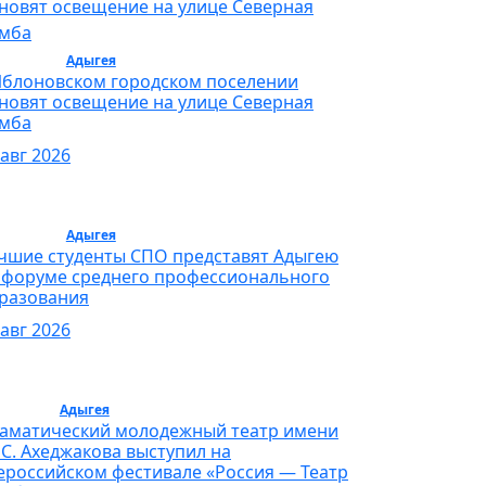
бщество /
Адыгея
/ Общество
Яблоновском городском поселении
новят освещение на улице Северная
мба
 авг 2026
бщество /
Адыгея
/ Общество
чшие студенты СПО представят Адыгею
 форуме среднего профессионального
разования
 авг 2026
льтура /
Адыгея
/ Культура
аматический молодежный театр имени
 С. Ахеджакова выступил на
ероссийском фестивале «Россия — Театр