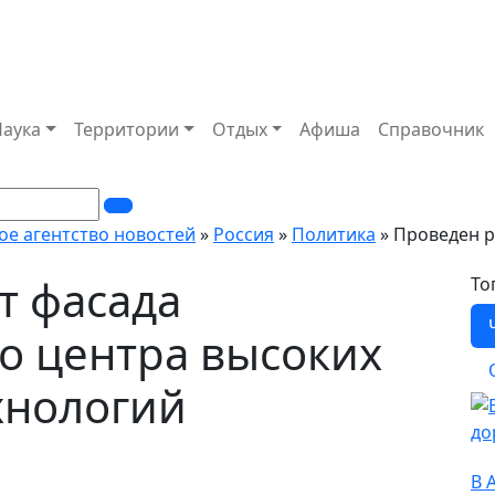
Наука
Территории
Отдых
Афиша
Справочник
ое агентство новостей
»
Россия
»
Политика
» Проведен р
т фасада
То
о центра высоких
хнологий
О
В 