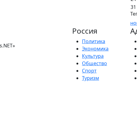
31
Те
но
Россия
А
Политика
s.NET»
Экономика
Культура
Общество
Спорт
Туризм