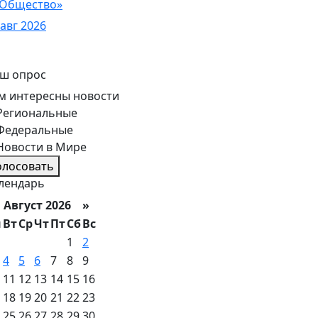
Общество»
 авг 2026
ш опрос
м интересны новости
Региональные
Федеральные
Новости в Мире
олосовать
лендарь
вгуст 2026 »
н
Вт
Ср
Чт
Пт
Сб
Вс
1
2
4
5
6
7
8
9
11
12
13
14
15
16
18
19
20
21
22
23
25
26
27
28
29
30