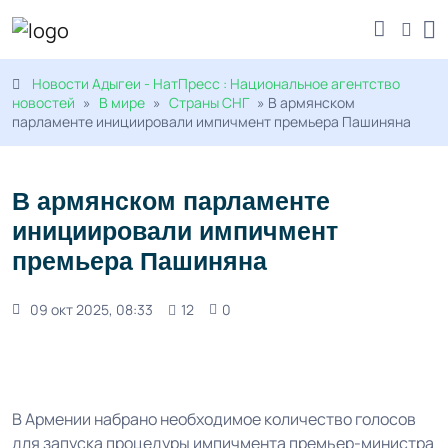
Новости Адыгеи - НатПресс : Национальное агентство
новостей
»
В мире
»
Страны СНГ
» В армянском
парламенте инициировали импичмент премьера Пашиняна
В армянском парламенте
инициировали импичмент
премьера Пашиняна
09 окт 2025, 08:33
12
0
В Армении набрано необходимое количество голосов
для запуска процедуры импичмента премьер-министра