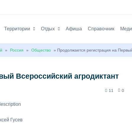
Территории
Отдых
Афиша
Справочник
Меди
ей
»
Россия
»
Общество
» Продолжается регистрация на Первый
вый Всероссийский агродиктант
11
0
ксей Гусев