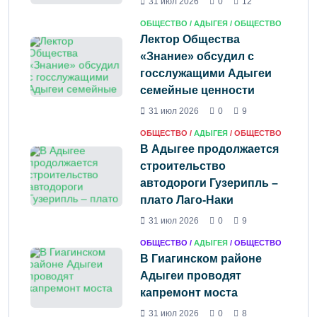
31 июл 2026
0
12
ОБЩЕСТВО /
АДЫГЕЯ
/ ОБЩЕСТВО
Лектор Общества
«Знание» обсудил с
госслужащими Адыгеи
семейные ценности
31 июл 2026
0
9
ОБЩЕСТВО /
АДЫГЕЯ
/ ОБЩЕСТВО
В Адыгее продолжается
строительство
автодороги Гузерипль –
плато Лаго-Наки
31 июл 2026
0
9
ОБЩЕСТВО /
АДЫГЕЯ
/ ОБЩЕСТВО
В Гиагинском районе
Адыгеи проводят
капремонт моста
31 июл 2026
0
8