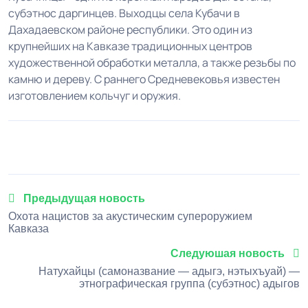
субэтнос даргинцев. Выходцы села Кубачи в
Дахадаевском районе республики. Это один из
крупнейших на Кавказе традиционных центров
художественной обработки металла, а также резьбы по
камню и дереву. С раннего Средневековья известен
изготовлением кольчуг и оружия.
1
2
3
4
5
Предыдущая новость
Охота нацистов за акустическим супероружием
Кавказа
Следуюшая новость
Натухайцы (самоназвание — адыгэ, нэтыхъуай) —
этнографическая группа (субэтнос) адыгов