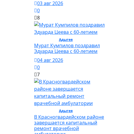
03 авг 2026
0
8
Общество /
Адыгея
/ Общество
Мурат Кумпилов поздравил
Эдуарда Цеева с 60-летием
04 авг 2026
0
7
Общество /
Адыгея
/ Общество
В Красногвардейском районе
завершается капитальный
ремонт врачебной
амбулатории