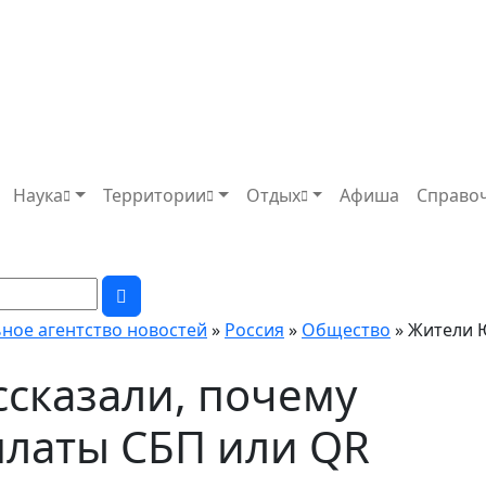
Наука
Территории
Отдых
Афиша
Справо
ьное агентство новостей
»
Россия
»
Общество
» Жители 
сказали, почему
платы СБП или QR