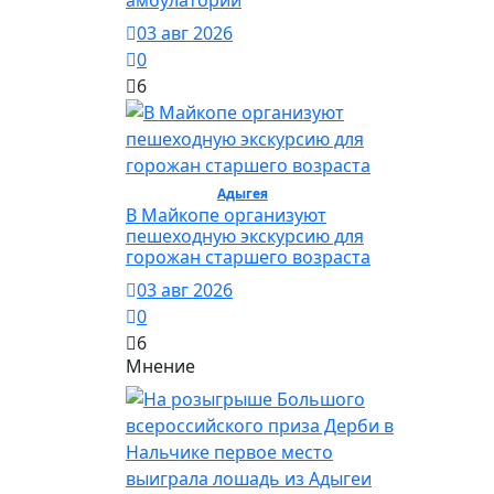
03 авг 2026
0
6
Общество /
Адыгея
/ Общество
В Майкопе организуют
пешеходную экскурсию для
горожан старшего возраста
03 авг 2026
0
6
Мнение