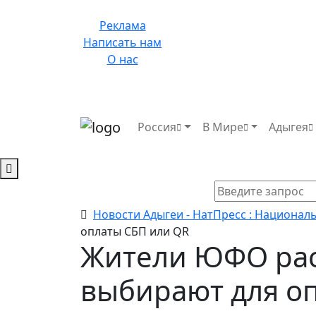
Реклама
Написать нам
О нас
Россия
В Мире
Адыгея
Новости Адыгеи - НатПресс : Национал
оплаты СБП или QR
Жители ЮФО рас
выбирают для о