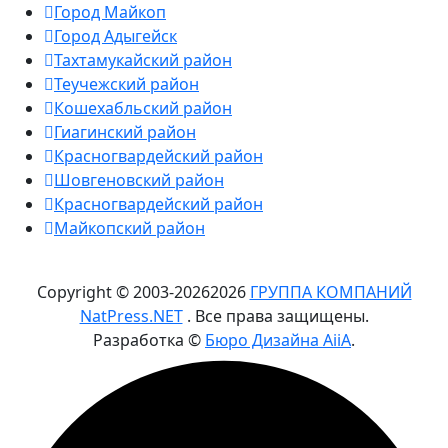
Город Майкоп
Город Адыгейск
Тахтамукайский район
Теучежский район
Кошехабльский район
Гиагинский район
Красногвардейский район
Шовгеновский район
Красногвардейский район
Майкопский район
Copyright © 2003-
2026
2026
ГРУППА КОМПАНИЙ
NatPress.NET
. Все права защищены.
Разработка ©
Бюро Дизайна AiiA
.