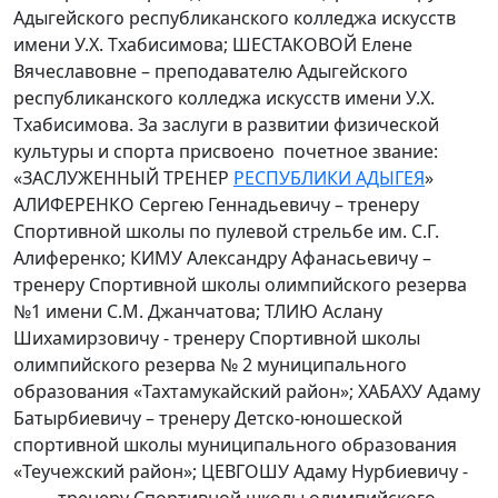
Адыгейского республиканского колледжа искусств
имени У.Х. Тхабисимова; ШЕСТАКОВОЙ Елене
Вячеславовне – преподавателю Адыгейского
республиканского колледжа искусств имени У.Х.
Тхабисимова. За заслуги в развитии физической
культуры и спорта присвоено почетное звание:
«ЗАСЛУЖЕННЫЙ ТРЕНЕР
РЕСПУБЛИКИ АДЫГЕЯ
»
АЛИФЕРЕНКО Сергею Геннадьевичу – тренеру
Спортивной школы по пулевой стрельбе им. С.Г.
Алиференко; КИМУ Александру Афанасьевичу –
тренеру Спортивной школы олимпийского резерва
№1 имени С.М. Джанчатова; ТЛИЮ Аслану
Шихамирзовичу - тренеру Спортивной школы
олимпийского резерва № 2 муниципального
образования «Тахтамукайский район»; ХАБАХУ Адаму
Батырбиевичу – тренеру Детско-юношеской
спортивной школы муниципального образования
«Теучежский район»; ЦЕВГОШУ Адаму Нурбиевичу -
тренеру Спортивной школы олимпийского