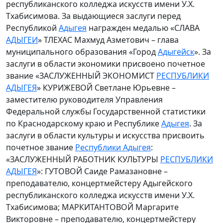
республиканского колледжа искусств имени У.Х.
Тхабисимова. За выдающиеся заслуги перед
Республикой
Адыгея
награжден медалью «СЛАВА
АДЫГЕИ
» ТЛЕХАС Махмуд Азметович – глава
муниципального образования «Город
Адыгейск
». За
заслуги в области экономики присвоено почетное
звание «ЗАСЛУЖЕННЫЙ ЭКОНОМИСТ
РЕСПУБЛИКИ
АДЫГЕЯ
» КУРИЖЕВОЙ Светлане Юрьевне –
заместителю руководителя Управления
Федеральной службы Государственной статистики
по Краснодарскому краю и Республике
Адыгея
. За
заслуги в области культуры и искусства присвоить
почетное звание
Республики Адыгея
:
«ЗАСЛУЖЕННЫЙ РАБОТНИК КУЛЬТУРЫ
РЕСПУБЛИКИ
АДЫГЕЯ
»: ГУТОВОЙ Саиде Рамазановне –
преподавателю, концертмейстеру Адыгейского
республиканского колледжа искусств имени У.Х.
Тхабисимова; МАРКИТАНТОВОЙ Маргарите
Викторовне – преподавателю, концертмейстеру