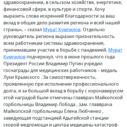
здравоохранении, в сельском хозяйстве, энергетике,
финансовой сфере, в культуре и спорте. Хочу
выразить слова искренней благодарности за ваш
вклад в общее дело развития региона и всей нашей
страны», – сказал
Мурат Кумпилов
. Отдельно
руководитель региона выразил признательность
всем работникам системы здравоохранения,
принимавшим участие в борьбе с пандемией.
Мурат
Кумпилов
подчеркнул, что в июне прошлого года
Президент России Владимир Путин учредил
госнаграды для медицинских работников – медаль
Луки Крымского . За самоотверженность,
проявленную при исполнении профессионального
долга, и за большой вклад в борьбу с коронавирусом
этой наградой были отмечены главврач Майкопской
горбольницы Владимир Лобода , зам. главврача
Майкопской горбольницы Елена Любченко ,
заведующая подстанцией Адыгейской станции
скорой медпомощи и центра медицины катастроф