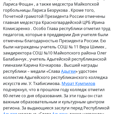
Лариса Фощан , а также медсестра Майкопской
горбольницы Лариса Безрукова . Кроме того,
Почетной грамотой Президента России отмечены
главная медсестра Красногвардейской ЦРБ Ирина
Комисаренко . Особо Глава республики отметил труд
педагогов, которые в преддверии Дня учителя были
отмечены благодарностью Президента России. Ею
были награждены учитель СОШ № 11 Вера Шимек ,
замдиректора СОШ №10 Майкопского района Олег
Балабанчук , учитель Адыгейской республиканской
гимназии Карина Кочкарова . Высшей награды
республики – медали «Слава
Адыгеи
» удостоен
коллектив Адыгейского республиканского колледжа
искусств им. У. Тхабисимова.
Мурат Кумпилов
подчеркнул, что в прошлом году колледж отметил
60-летие со дня образования. За эти годы он стал
важным образовательным и культурным центром
региона. За выдающиеся заслуги перед Республикой
Адыгея
медалью «Слава
Адыгеи
» также награжден