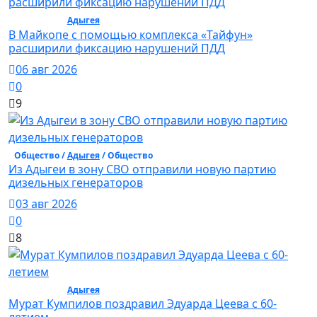
Общество /
Адыгея
/ Общество
В Майкопе с помощью комплекса «Тайфун»
расширили фиксацию нарушений ПДД
06 авг 2026
0
9
Общество /
Адыгея
/ Общество
Из Адыгеи в зону СВО отправили новую партию
дизельных генераторов
03 авг 2026
0
8
Общество /
Адыгея
/ Общество
Мурат Кумпилов поздравил Эдуарда Цеева с 60-