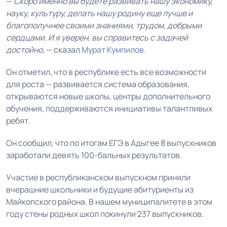
—
Скоро именно вы будете развивать нашу экономику,
науку, культуру, делать нашу родину еще лучше и
благополучнее своими знаниями, трудом, добрыми
сердцами. И я уверен, вы справитесь с задачей
достойно,
— сказал
Мурат Кумпилов
.
Он
отметил, что в республике есть все возможности
для роста — развивается система образования,
открываются новые школы, центры дополнительного
обучения, поддерживаются инициативы талантливых
ребят.
Он
сообщил, что по итогам
ЕГЭ
в
Адыгее
8 выпускников
заработали девять 100-бальных результатов.
Участие в республиканском выпускном приняли
вчерашние школьники и будущие абитуриенты из
Майкопского района. В нашем муниципалитете в этом
году стены родных школ покинули 237 выпускников.