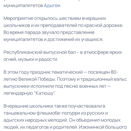
муниципалитетов
Адыгеи
.
Мероприятие открылось шествием вчерашних
школьников и их преподавателей по красной дорожке.
Во время парада звучало представление
муниципалитетов и достижений их учащихся.
Республиканский выпускной бал – в атмосфере ярких
огней, музыки и радости.
В этом году праздник тематический — посвящен 80-
летию Великой Победы. Поэтому и традиционный вальс
выпускники исполнили под песню военных лет —
легендарную "Катюшу".
Вчерашние школьники также поучаствовали в
танцевальном флешмобе-попурри из русских и
адыгских народных мелодий.
Он
объединил молодых
людей, их педагогов и родителей. Изюминкой большого