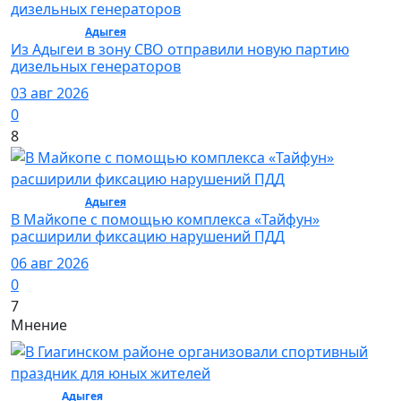
Общество /
Адыгея
/ Общество
Из Адыгеи в зону СВО отправили новую партию
дизельных генераторов
03 авг 2026
0
8
Общество /
Адыгея
/ Общество
В Майкопе с помощью комплекса «Тайфун»
расширили фиксацию нарушений ПДД
06 авг 2026
0
7
Мнение
Спорт /
Адыгея
/ Спорт