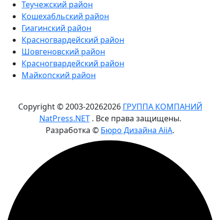
Теучежский район
Кошехабльский район
Гиагинский район
Красногвардейский район
Шовгеновский район
Красногвардейский район
Майкопский район
Copyright © 2003-
2026
2026
ГРУППА КОМПАНИЙ
NatPress.NET
. Все права защищены.
Разработка ©
Бюро Дизайна AiiA
.