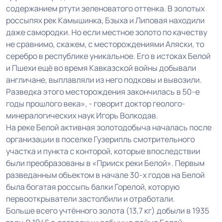
содержанием ртути зеленоватого оттенка. В золотых
россыпях рек Камышинка, Бзыха и Липовая находили
даже самородки. Но если местное золото по качеству
не сравнимо, скажем, с месторождениями Аляски, то
серебро в республике уникальное. Его в истоках Белой
и Пшехи ещё во время Кавказской войны добывали
англичане, выплавляли из него подковы и вывозили.
Разведка этого месторождения закончилась в 50-е
годы прошлого века», - говорит доктор геолого-
минералогических наук Игорь Волкодав.
На реке Белой активная золотодобыча началась после
организации в поселке Гузерипль смотрительного
участка и пункта с конторой, которые впоследствии
были преобразованы в «Прииск реки Белой». Первым
разведанным объектом в начале 30-х годов на Белой
была богатая россыпь балки Горелой, которую
первооткрыватели застолбили и отработали.
Больше всего учтённого золота (13,7 кг) добыли в 1935