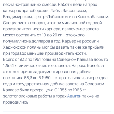
песчано-гравийных смесей. Работы вели на трёх
карьерах правобережья Лабы: Зассовском,
Владимирском, Центр-Лабинском и на Кошехабльском.
Специалисты говорят, что при миллионной годовой
производительности карьера, извлечение золота
может составить от 10 до 20 кг. - это около
полумиллиона долларов в год. Карьер на россыпи
Хаджохской поляны мог бы давать такие же прибыли
при гораздо меньшей производительности.
Всего с 1932 по 1951 годы на Северном Кавказе добыто
1293,1 кг химически чистого золота. На реке Белой за
этот же период задокументированная добыча
составила 56,3 кг. В 1950 г. старательская, а через два
года и государственная добыча золота на Северном
Кавказе была прекращена.С 1953 по 1966 гг.
золотопоисковые работы в горах
Адыгеи
также не
проводились