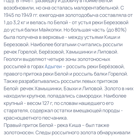
году. В 1946 г. разведку и добычу в пойме Белой
возобновили, но она осталась малорентабельной. С
1945 по 1949 гг. ежегодная золотодобыча составляла от
1 до 3,2 кг и велась по Белой - от устья реки Березовой
до устья балки Майкопки. Но большая часть (до 80%)
была получена в верховье - между устьями Киши и
Березовой. Наиболее богатыми считались россыпи
речек Горелой, Берёзовой, Хамышинки и Липовой.
Геологи выделяют четыре зоны золотоносных
россыпей в горах
Адыгеи
– россыпь реки Берёзовой,
правого притока реки Белой и россыпь балки Горелой.
Также разрабатывались россыпи левых притоков
Белой: речек Хамышинки, Бзыхи и Липовой. Золото в них
находили крупное, попадались самородки. Наиболее
крупный - весом 127 г, по словам нашедшего его
старателя, содержал остатки вмещающей породы -
красноцветного песчаника.
Правый приток Белой - река Киша – был также
золотоносен. Следы россыпного золота обнаруживали