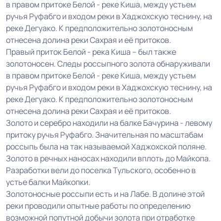
в правом притоке Белой - реке Киша, между устьем
ручья Руфабго и входом реки в Хаджохскую теснину, на
реке Дегуако. К предположительно золотоносным
отнесена долина реки Сахрая и её притоков.
Правый приток Белой - река Киша – был также
золотоносен. Следы россыпного золота обнаруживали
в правом притоке Белой - реке Киша, между устьем
ручья Руфабго и входом реки в Хаджохскую теснину, на
реке Дегуако. К предположительно золотоносным
отнесена долина реки Сахрая и её притоков.
Золото и серебро находили на балке Бачурина - левому
притоку ручья Руфабго. Значительная по масштабам
россыпь была на так называемой Хаджохской поляне.
Золото в речных наносах находили вплоть до Майкопа.
Разработки вели до поселка Тульского, особенно в
устье балки Майкопки.
Золотоносные россыпи есть и на Лабе. В долине этой
реки проводили опытные работы по определению
возможной попутной добычи золота при отработке