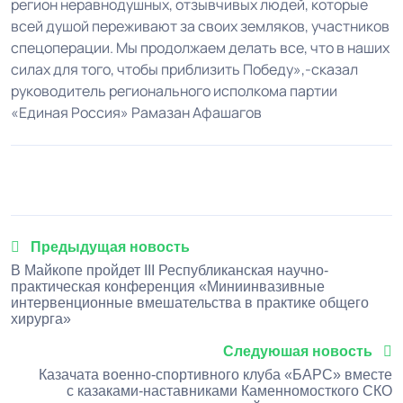
регион неравнодушных, отзывчивых людей, которые
всей душой переживают за своих земляков, участников
спецоперации. Мы продолжаем делать все, что в наших
силах для того, чтобы приблизить Победу»,-сказал
руководитель регионального исполкома партии
«Единая Россия» Рамазан Афашагов
1
2
3
4
5
Предыдущая новость
В Майкопе пройдет III Республиканская научно-
практическая конференция «Миниинвазивные
интервенционные вмешательства в практике общего
хирурга»
Следуюшая новость
Казачата военно-спортивного клуба «БАРС» вместе
с казаками-наставниками Каменномосткого СКО