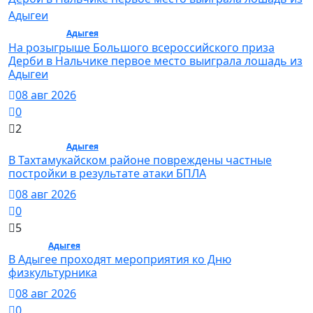
Общество /
Адыгея
/ Общество
На розыгрыше Большого всероссийского приза
Дерби в Нальчике первое место выиграла лошадь из
Адыгеи
08 авг 2026
0
2
Общество /
Адыгея
/ Общество
В Тахтамукайском районе повреждены частные
постройки в результате атаки БПЛА
08 авг 2026
0
5
Спорт /
Адыгея
/ Спорт
В Адыгее проходят мероприятия ко Дню
физкультурника
08 авг 2026
0