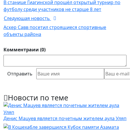
В станице Гиагинской прошёл открытый турнир по
футболу среди участников не старше 8 лет
Следуюшая новость
Аскер Савв посетил строящиеся спортивные
объекты района
Комментраии (0)
Отправить
Новости по теме
Денис Мацуев является почетным жителем аула Уляп