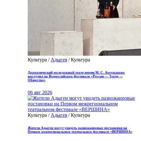
Культура /
Адыгея
/ Культура
Драматический молодежный театр имени М. С. Ахеджакова
выступил на Всероссийском фестивале «Россия — Театр —
Общество»
06 авг 2026
Культура /
Адыгея
/ Культура
Жители Адыгеи могут увидеть разножанровые постановки на
Первом межрегиональном театральном фестивале «ВЕРШИНА»