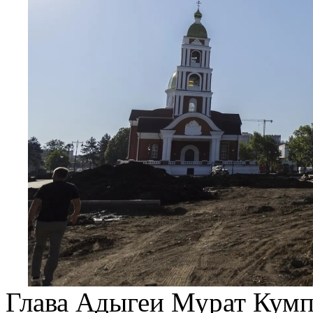
Глава Адыгеи Мурат Кумп