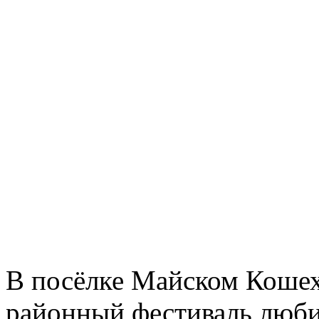
В посёлке Майском Кошех
районный фестиваль люби