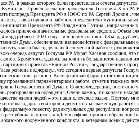
Хасэ РА, в рамках которого были представлены отчёты депутато
 Кумпилов . Провёл заседание председатель Госсовета-Хасэ РА 
рата полпреда Президента РФ в ЮФО по РА Сергей Дрокин , чле
 власти, главы городов и районов, председатели муниципальны
ии инициатив Президента РФ Владимира Путина , направленных н
н удалось привлечь значительные федеральные средства. Объем 
 16,4 млрд рублей в 2021 году – и в целом составил 68 млрд рубл
ственной Думы, обеспечивали взаимодействие с федеральными ор
стигнуть только благодаря нашей совместной работе с руководст
свою очередь депутат Госдумы РФ Мурат Хасанов сообщил, что п
законов. Кроме того, удалось выполнить большинство наказов и
в, партийных проектов «Единой России», государственных про
Глава региона подчеркнул, что сегодня впервые депутаты Госд
литические силы региона. Внепартийный формат отчётов иници
ку проделанной парламентариями работе, отметив также их лич
уровне Государственной Думы и Совета Федерации, постоянно у
, реагировали на обращения. Очень важно, что коллеги находят
качества жизни людей – это наши ключевые задачи. Поэтому мн
ики поблагодарил сенаторов и депутатов за слаженную работу с 
 федеральную повестку ряд актуальных для республики вопросов
и в республике нацпроекта «Демография», принято обращение Г
-абхазского вооружённого конфликта, к ветеранам боевых действ