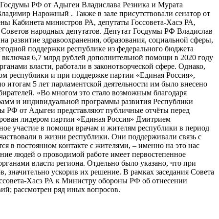
в Госдумы РФ от Адыгеи Владислава Резника и Мурата
Владимир Нарожный . Также в зале присутствовали сенатор от
ны Кабинета министров РА, депутаты Госсовета-Хасэ РА,
х Советов народных депутатов. Депутат Госдумы РФ Владислав
а развитие здравоохранения, образования, социальной сферы,
ежегодной поддержки республике из федерального бюджета
ей, включая 6,7 млрд рублей дополнительной помощи в 2020 году
ганами власти, работали в законотворческой сфере. Однако,
вом республики и при поддержке партии «Единая Россия»,
о итогам 5 лет парламентской деятельности им было внесено
збирателей. «Во многом это стало возможным благодаря
грамм и индивидуальной программы развития Республики
умы РФ от Адыгеи представляют публичные отчёты перед
ирован лидером партии «Единая Россия» Дмитрием
ное участие в помощи врачам и жителям республики в период
частвовали в жизни республики. Они поддерживали связь с
ся в постоянном контакте с жителями, – именно на это нас
ение людей о проводимой работе имеет первостепенное
органами власти региона. Отдельно было указано, что при
, значительно ускорив их решение. В рамках заседания Совета
оссовета-Хасэ РА к Министру обороны РФ об отнесении
ий; рассмотрен ряд иных вопросов.