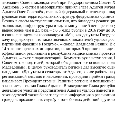
заседание Совета законодателей при Государственном Совете-
Хасанова . Участие в мероприятии принял Глава Адыгеи Мурат
Адыгеи Олег Селезнёв , главный федеральный инспектор аппа
руководители территориальных структур федеральных органов
Резник в своём выступлении отметил, что благодаря реализац
экономики, инфраструктуры и т.д. за минувшие 5 лет в регио
вырос более чем в 2,5 раза – с 6,5 млрд рублей в 2016 году до
в связи с пандемией коронавируса. «Мы, как депутаты Государ
хочу подчеркнуть, что таких значимых показателей удалось до
партийной фракции в Госдуме», – сказал Владислав Резник. В 
14 законотворческих инициатив, из которых 9 приняты в виде 
эффективной реализации в республике национальных проекто
Адыгея», – сказал парламентарий. Комментируя выступления, 
Советом законодателей, который объединяет все основные по
Медведевым . В целом руководитель региона дал высокую оцен
пандемии. «Депутаты и сенаторы от Адыгеи, кроме работы на 
региональной властью и населением, проводили приёмы граждан
нацеливает Президент страны. Развитие региона и повышение 
значение», – сказал Глава Адыгеи. В завершение Глава республ
деятельном участии представителей Адыгеи удалось вынести на
законодателей также была заслушана информация о реализаци
граждан, проходивших службу в зоне боевых действий грузино