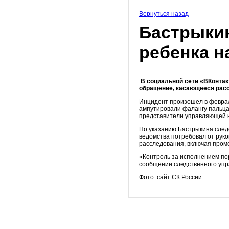
Вернуться назад
Бастрыкин
ребенка н
В
социальной сети «ВКонтак
обращение, касающееся расс
Инцидент произошел в феврале
ампутировали фалангу пальца
представители управляющей ко
По указанию
Бастрыкина
след
ведомства потребовал от рук
расследования, включая пром
«Контроль за исполнением по
сообщении
следственного уп
Фото:
сайт СК России