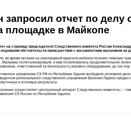
 запросил отчет по делу 
а площадке в Майкопе
те»
на страницу председателя
Следственного комитета России
Александ
ледования обстоятельств происшествия с восьмилетним мальчиком на д
: во время катания на неисправной карусели ребенок получил тяжелую травм
. Мальчика госпитализировали, и ему потребовалось продолжительное лечени
мпании, ответственной за безопасность игрового оборудования, до сих пор 
ственное управление СК РФ
по
Республике
Адыгея
возбудило уголовное дело
оводителя регионального
следственного управления
Василия Ларина предоста
ежуточные и итоговые результаты.
ручения осуществляет
центральный аппарат Следственного комитета
», – го
равления СК России
по
Республике
Адыгея
.