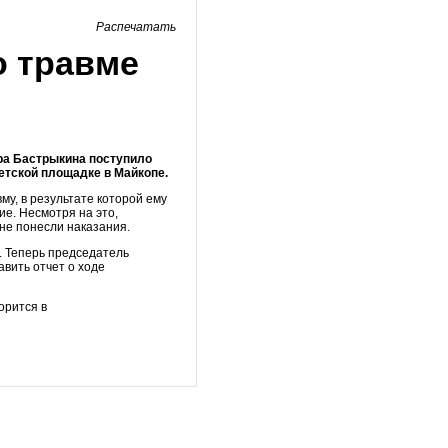
Распечатать
о травме
ра Бастрыкина
поступило
етской площадке в
Майкопе
.
у, в результате которой ему
е. Несмотря на это,
не понесли наказания.
. Теперь председатель
вить отчет о ходе
ворится в