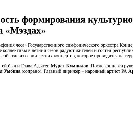
ость формирования культурно
а «Мэздах»
имфония леса» Государственного симфонического оркестра Конц
е коллективы в летний сезон радуют жителей и гостей республ
 событие из серии летних концертов, которое проводится на те
стей был и Глава Адыгеи
Мурат Кумпилов
. После концерта рук
я Умбина
(сопрано). Главный дирижер – народный артист РА
А