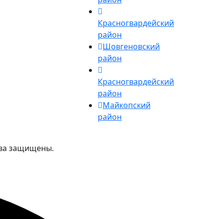
Красногвардейский
район
Шовгеновский
район
Красногвардейский
район
Майкопский
район
ава защищены.