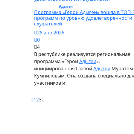
Общество /
Адыгея
/ Общество
Программа «Герои Адыгеи» вошла в ТОП-
программ по уровню удовлетворенности
слушателей
28 апр 2026
0
4
В республике реализуется региональная
программа «Герои
Адыгеи
»,
инициированная Главой
Адыгеи
Муратом
Кумпиловым. Она создана специально дл
участников и
1
2
3