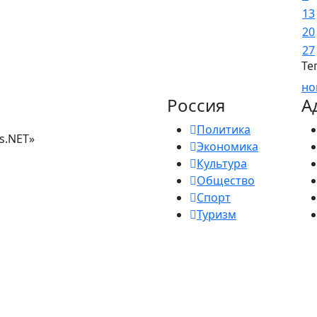
13
20
27
Те
но
Россия
А
Политика
s.NET»
Экономика
Культура
Общество
Спорт
Туризм