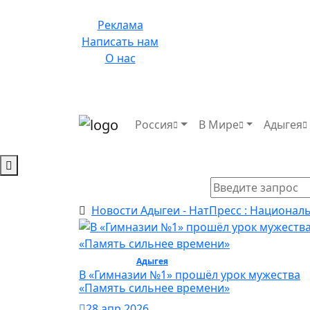
Реклама
Написать нам
О нас
Россия
В Мире
Адыгея
Новости Адыгеи - НатПресс : Национал
Общество /
Адыгея
/ Общество
В «Гимназии №1» прошёл урок мужества
«Память сильнее времени»
28 апр 2026