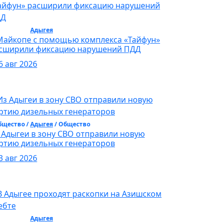
бщество /
Адыгея
/ Общество
Майкопе с помощью комплекса «Тайфун»
сширили фиксацию нарушений ПДД
6 авг 2026
бщество /
Адыгея
/ Общество
 Адыгеи в зону СВО отправили новую
ртию дизельных генераторов
3 авг 2026
бщество /
Адыгея
/ Общество