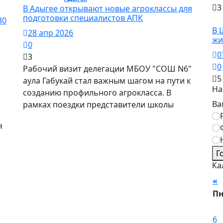
3
В Адыгее открывают новые агроклассы для
подготовки специалистов АПК
30
О
В 
28 апр 2026
жи
0
0
3
0
Рабочий визит делегации МБОУ "СОШ N6"
5
аула Габукай стал важным шагом на пути к
На
созданию профильного агрокласса. В
Ва
рамках поездки представители школы
я
Г
Ка
«
П
6