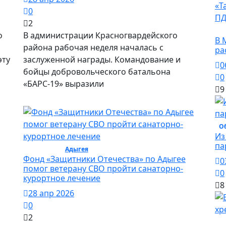
0
2
О
о
В администрации Красногвардейского
В 
района рабочая неделя началась с
ра
эту
заслуженной награды. Командование и
0
ь
бойцы добровольческого батальона
0
«БАРС-19» выразили
9
О
Из
па
Общество /
Адыгея
/ Общество
Фонд «Защитники Отечества» по Адыгее
0
помог ветерану СВО пройти санаторно-
0
курортное лечение
8
28 апр 2026
0
2
О