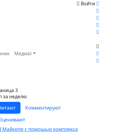
Войти
чник
Медиа
раница 3
п за неделю
Читают
Комментируют
Оценивают