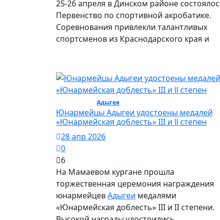
25-26 апреля в Динском районе состояло
Первенство по спортивной акробатике.
Соревнования привлекли талантливых
спортсменов из Краснодарского края и
Общество /
Адыгея
/ Общество
Юнармейцы Адыгеи удостоены медалей
«Юнармейская доблесть» III и ll степен
28 апр 2026
0
6
На Мамаевом кургане прошла
торжественная церемония награждения
юнармейцев
Адыгеи
медалями
«Юнармейская доблесть» III и II степени.
Высокой награды удостоились