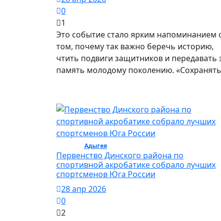
0
1
Это событие стало ярким напоминанием 
том, почему так важно беречь историю,
чтить подвиги защитников и передавать 
память молодому поколению. «Сохранят
Спорт /
Адыгея
/ Спорт
Первенство Динского района по
спортивной акробатике собрало лучших
спортсменов Юга России
28 апр 2026
0
2