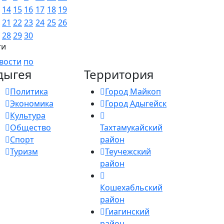
14
15
16
17
18
19
21
22
23
24
25
26
28
29
30
ги
вости
по
дыгея
Территория
Политика
Город Майкоп
Экономика
Город Адыгейск
Культура
Общество
Тахтамукайский
Спорт
район
Туризм
Теучежский
район
Кошехабльский
район
Гиагинский
район