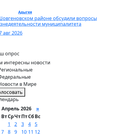
бщество /
Адыгея
/ Общество
Шовгеновском районе обсудили вопросы
знедеятельности муниципалитета
7 авг 2026
ш опрос
м интересны новости
Региональные
Федеральные
Новости в Мире
олосовать
лендарь
Апрель 2026
»
н
Вт
Ср
Чт
Пт
Сб
Вс
1
2
3
4
5
7
8
9
10
11
12