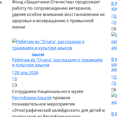
сь
Фонд «Защитники Отечества» продолжает
В 
работу по сопровождению ветеранов,
хр
уделяя особое внимание восстановлению их
0
здоровья и возвращению к привычной
0
жизни
6
О
Культура /
Адыгея
/ Культура
В 
Ребятам из "Очага" рассказали о традициях
ка
и культуре адыгов
ам
28 апр 2026
0
0
0
3
6
Сотрудники Национального музея
Республики Адыгея
провели
познавательное мероприятие
О
«Этнографический калейдоскоп» для детей и
В 
подростков из Республиканского