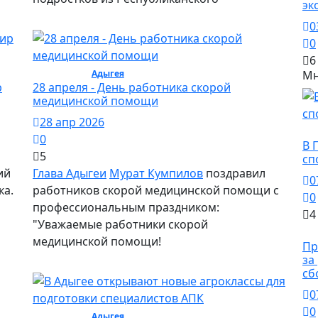
эк
0
0
6
Общество /
Адыгея
/ Общество
Мн
р
28 апреля - День работника скорой
медицинской помощи
28 апр 2026
Сп
0
В 
5
сп
ий
Глава Адыгеи
Мурат Кумпилов
поздравил
0
ка.
работников скорой медицинской помощи с
0
и
профессиональным праздником:
4
"Уважаемые работники скорой
О
медицинской помощи!
Пр
за
сб
0
0
Общество /
Адыгея
/ Общество