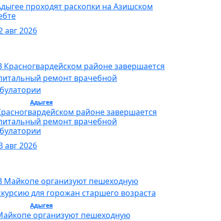
Адыгее проходят раскопки на Азишском
ебте
2 авг 2026
бщество /
Адыгея
/ Общество
Красногвардейском районе завершается
питальный ремонт врачебной
булатории
3 авг 2026
бщество /
Адыгея
/ Общество
Майкопе организуют пешеходную