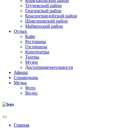
Кошехабльский район
Теучежский район
Гиагинский район
Красногвардейский район
Шовгеновский район
Майкопский район
Отдых
Кафе
Рестораны
Гостиницы
Кинотеатры
Театры
Музеи
Достопримечательности
Афиша
Справочник
Медиа
Фото
Видео
Главная