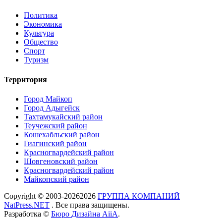
Политика
Экономика
Культура
Общество
Спорт
Туризм
Территория
Город Майкоп
Город Адыгейск
Тахтамукайский район
Теучежский район
Кошехабльский район
Гиагинский район
Красногвардейский район
Шовгеновский район
Красногвардейский район
Майкопский район
Copyright © 2003-
2026
2026
ГРУППА КОМПАНИЙ
NatPress.NET
. Все права защищены.
Разработка ©
Бюро Дизайна AiiA
.