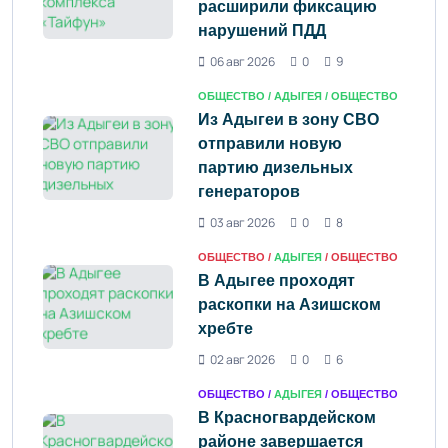
расширили фиксацию
нарушений ПДД
06 авг 2026
0
9
ОБЩЕСТВО /
АДЫГЕЯ
/ ОБЩЕСТВО
Из Адыгеи в зону СВО
отправили новую
партию дизельных
генераторов
03 авг 2026
0
8
ОБЩЕСТВО /
АДЫГЕЯ
/ ОБЩЕСТВО
В Адыгее проходят
раскопки на Азишском
хребте
02 авг 2026
0
6
ОБЩЕСТВО /
АДЫГЕЯ
/ ОБЩЕСТВО
В Красногвардейском
районе завершается