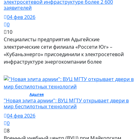
электросетевой инфраструктуре более 2 600
заявителей
04 фев 2026
0
10
Специалисты предприятия Адыгейские
электрические сети филиала «Россети Юг» –
«Кубаньэнерго» присоединили к электросетевой
инфраструктуре энергокомпании более
Общество /
Адыгея
/ Общество
"Новая элита армии": ВУЦ МГТУ открывает двери в
мир беспилотных технологий
04 фев 2026
0
8
Военный учебный центр (ВУЦ) при Майкопском