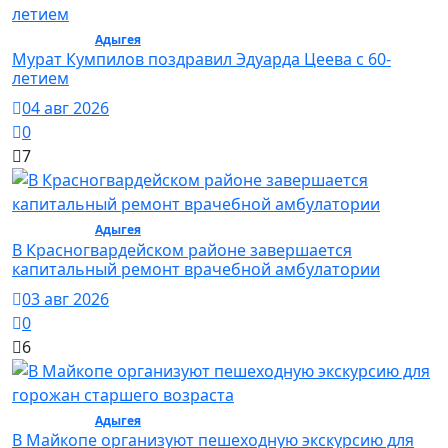
Общество /
Адыгея
/ Общество
Мурат Кумпилов поздравил Эдуарда Цеева с 60-
летием
04 авг 2026
0
7
Общество /
Адыгея
/ Общество
В Красногвардейском районе завершается
капитальный ремонт врачебной амбулатории
03 авг 2026
0
6
Общество /
Адыгея
/ Общество
В Майкопе организуют пешеходную экскурсию для