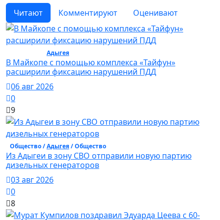
Читают
Комментируют
Оценивают
Общество /
Адыгея
/ Общество
В Майкопе с помощью комплекса «Тайфун»
расширили фиксацию нарушений ПДД
06 авг 2026
0
9
Общество /
Адыгея
/ Общество
Из Адыгеи в зону СВО отправили новую партию
дизельных генераторов
03 авг 2026
0
8