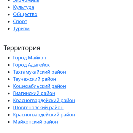
Экономика
Культура
Общество
Спорт
Туризм
Территория
Город Майкоп
Город Адыгейск
Тахтамукайский район
Теучежский район
Кошехабльский район
Гиагинский район
Красногвардейский район
Шовгеновский район
Красногвардейский район
Майкопский район